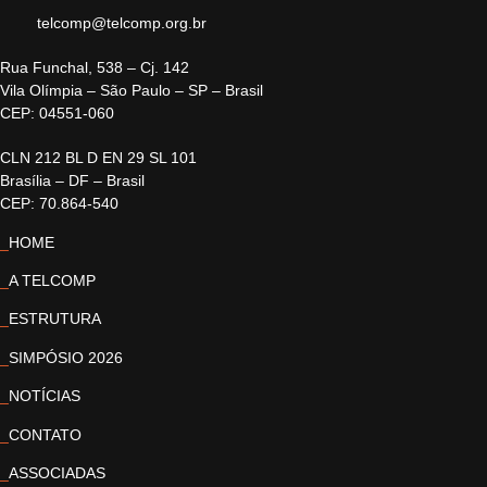
telcomp@telcomp.org.br
Rua Funchal, 538 – Cj. 142
Vila Olímpia – São Paulo – SP – Brasil
CEP: 04551-060
CLN 212 BL D EN 29 SL 101
Brasília – DF – Brasil
CEP: 70.864-540
_
HOME
_
A TELCOMP
_
ESTRUTURA
_
SIMPÓSIO 2026
_
NOTÍCIAS
_
CONTATO
_
ASSOCIADAS