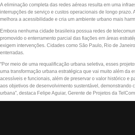
A eliminação completa das redes aéreas resulta em uma infraes
interrupções de serviço e custos operacionais de longo prazo.
melhora a acessibilidade e cria um ambiente urbano mais har
Embora nenhuma cidade brasileira possua redes de telecomunic
promovido o enterramento parcial das fiações em áreas estratég
exigem intervenções. Cidades como São Paulo, Rio de Janeiro e
enterradas.
“Por meio de uma requalificação urbana seletiva, esses proje
uma transformação urbana estratégica que vai muito além da es
acessíveis e funcionais, além de preservar o valor histórico e
aos objetivos de desenvolvimento sustentável, demonstrando c
urbana”, destaca Felipe Aguiar, Gerente de Projetos da TelCom