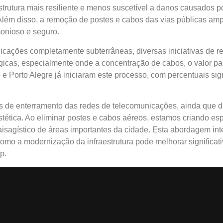
trutura mais resiliente e menos suscetível a danos causados p
 Além disso, a remoção de postes e cabos das vias públicas am
monioso e seguro.
ações completamente subterrâneas, diversas iniciativas de re
icas, especialmente onde a concentração de cabos, o valor pais
 Porto Alegre já iniciaram este processo, com percentuais sign
tos de enterramento das redes de telecomunicações, ainda que 
tética. Ao eliminar postes e cabos aéreos, estamos criando es
 paisagístico de áreas importantes da cidade. Esta abordagem in
omo a modernização da infraestrutura pode melhorar significat
p.