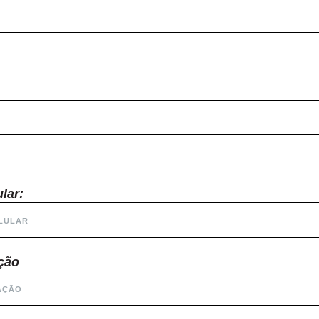
lar:
ção