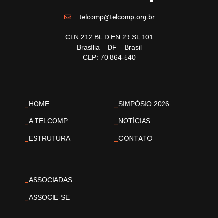
telcomp@telcomp.org.br
CLN 212 BL D EN 29 SL 101
Brasília – DF – Brasil
CEP: 70.864-540
_
_
HOME
SIMPÓSIO 2026
_
_
A TELCOMP
NOTÍCIAS
_
_
CONTATO
ESTRUTURA
_
ASSOCIADAS
_
ASSOCIE-SE