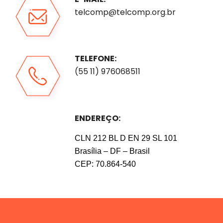
telcomp@telcomp.org.br
TELEFONE:
(55 11) 976068511
ENDEREÇO:
CLN 212 BL D EN 29 SL 101
Brasília – DF – Brasil
CEP: 70.864-540