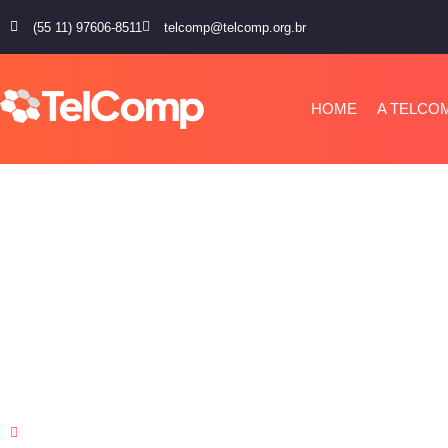
(55 11) 97606-8511
telcomp@telcomp.org.br
HOME
A TELCO
No Seminário da ABDT
destaca a importância 
uniformidade e da seg
Jurídica no RGC
outubro 30, 2024