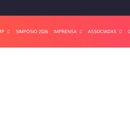
MP
SIMPÓSIO 2026
IMPRENSA
ASSOCIADAS
IC, TelComp
da
urança